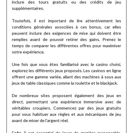
inclure des tours gratuits ou des crédits de jeu
supplémentaires.
Toutefois, il est important de lire attentivement les
conditions générales associées à ces bonus, car elles
peuvent inclure des exigences de mise qui doivent être
remplies avant de pouvoir retirer des gains. Prenez le
temps de comparer les différentes offres pour maximiser
votre expérience.
Une fois que vous êtes familiarisé avec le casino choisi,
explorez les différents jeux proposés. Les casinos en ligne
offrent une gamme variée, allant des machines à sous aux
jeux de table classiques comme la roulette et le blackjack.
De nombreux sites proposent également des jeux en
direct, permettant une expérience immersive avec de
véritables croupiers. Commencez par des jeux gratuits
pour vous habituer aux règles et aux mécaniques de jeu
avant de miser de l’argent réel.
Enfin, il est essentiel de jouer de manière responsable.