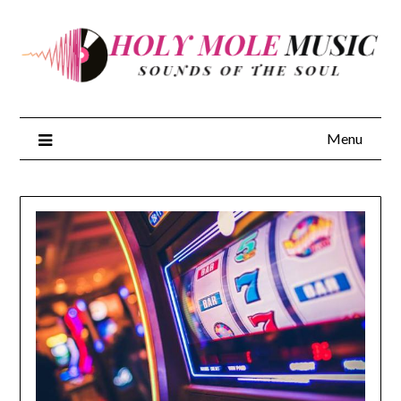
Skip
to
content
Menu