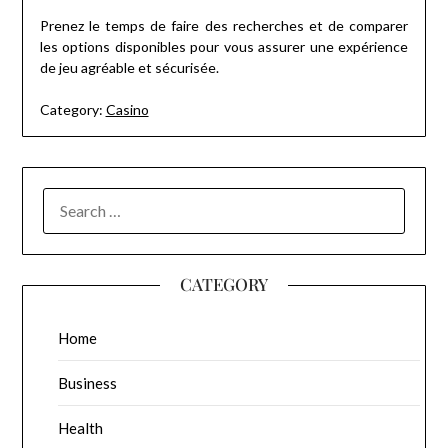
Prenez le temps de faire des recherches et de comparer
les options disponibles pour vous assurer une expérience
de jeu agréable et sécurisée.
Category:
Casino
SEARCH
FOR:
CATEGORY
Home
Business
Health