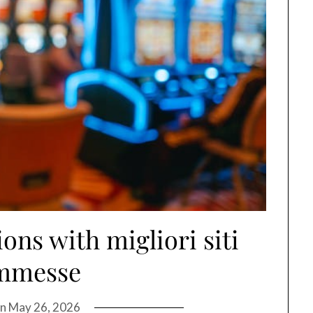
ions with migliori siti
mmesse
on
May 26, 2026