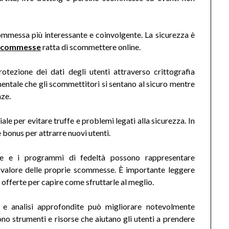
ommessa più interessante e coinvolgente. La sicurezza è
i scommesse
ratta di scommettere online.
otezione dei dati degli utenti attraverso crittografia
ntale che gli scommettitori si sentano al sicuro mentre
nze.
ale per evitare truffe e problemi legati alla sicurezza. In
e bonus per attrarre nuovi utenti.
e e i programmi di fedeltà possono rappresentare
l valore delle proprie scommesse. È importante leggere
e offerte per capire come sfruttarle al meglio.
he e analisi approfondite può migliorare notevolmente
cono strumenti e risorse che aiutano gli utenti a prendere