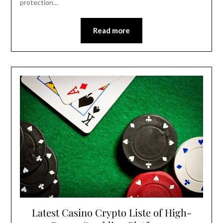
protection…
Read more
Latest Casino Crypto Liste of High-