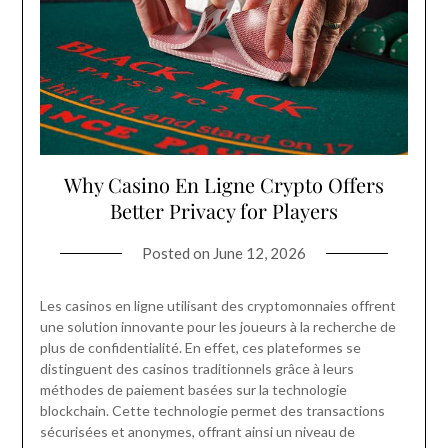
Why Casino En Ligne Crypto Offers
Better Privacy for Players
Posted on
June 12, 2026
Les casinos en ligne utilisant des cryptomonnaies offrent
une solution innovante pour les joueurs à la recherche de
plus de confidentialité. En effet, ces plateformes se
distinguent des casinos traditionnels grâce à leurs
méthodes de paiement basées sur la technologie
blockchain. Cette technologie permet des transactions
sécurisées et anonymes, offrant ainsi un niveau de