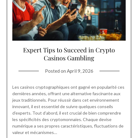
Expert Tips to Succeed in Crypto
Casinos Gambling
Posted on
April 9, 2026
Les casinos cryptographiques ont gagné en popularité ces
dernières années, offrant une alternative fascinante aux
jeux traditionnels. Pour réussir dans cet environnement
innovant, il est essentiel de suivre quelques conseils
d’experts. Tout d’abord, il est crucial de bien comprendre
les spécificités des cryptomonnaies. Chaque devise
numérique a ses propres caractéristiques, fluctuations de
valeur et mécanismes…