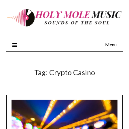
Skip
to
content
Menu
Tag:
Crypto Casino