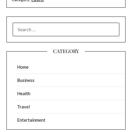
SEARCH
FOR:
CATEGORY
Home
Business
Health
Travel
Entertainment