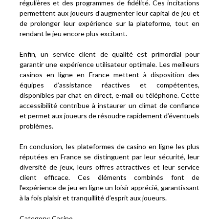
régulières et des programmes de fidélité. Ces incitations
permettent aux joueurs d’augmenter leur capital de jeu et
de prolonger leur expérience sur la plateforme, tout en
rendant le jeu encore plus excitant.
Enfin, un service client de qualité est primordial pour
garantir une expérience utilisateur optimale. Les meilleurs
casinos en ligne en France mettent à disposition des
équipes d’assistance réactives et compétentes,
disponibles par chat en direct, e-mail ou téléphone. Cette
accessibilité contribue à instaurer un climat de confiance
et permet aux joueurs de résoudre rapidement d’éventuels
problèmes.
En conclusion, les plateformes de casino en ligne les plus
réputées en France se distinguent par leur sécurité, leur
diversité de jeux, leurs offres attractives et leur service
client efficace. Ces éléments combinés font de
l’expérience de jeu en ligne un loisir apprécié, garantissant
à la fois plaisir et tranquillité d’esprit aux joueurs.
Category:
Casino