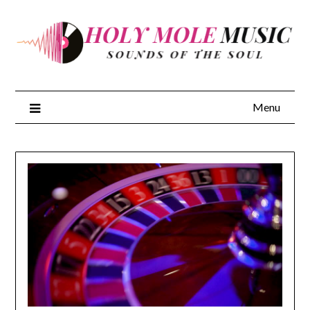
Skip
to
content
Menu