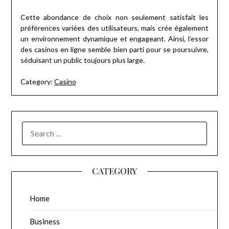
Cette abondance de choix non seulement satisfait les
préférences variées des utilisateurs, mais crée également
un environnement dynamique et engageant. Ainsi, l’essor
des casinos en ligne semble bien parti pour se poursuivre,
séduisant un public toujours plus large.
Category:
Casino
SEARCH
FOR:
CATEGORY
Home
Business