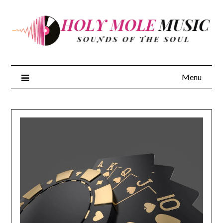
Skip
to
content
Menu