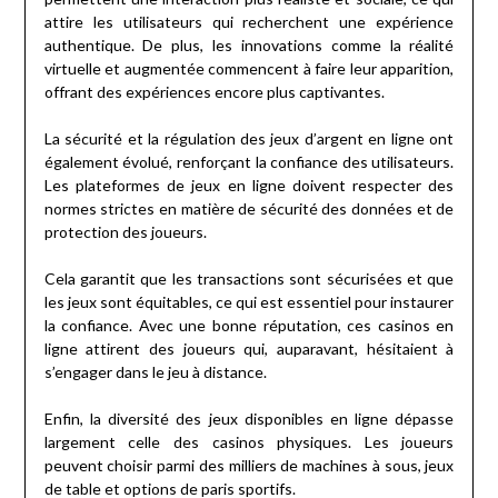
attire les utilisateurs qui recherchent une expérience
authentique. De plus, les innovations comme la réalité
virtuelle et augmentée commencent à faire leur apparition,
offrant des expériences encore plus captivantes.
La sécurité et la régulation des jeux d’argent en ligne ont
également évolué, renforçant la confiance des utilisateurs.
Les plateformes de jeux en ligne doivent respecter des
normes strictes en matière de sécurité des données et de
protection des joueurs.
Cela garantit que les transactions sont sécurisées et que
les jeux sont équitables, ce qui est essentiel pour instaurer
la confiance. Avec une bonne réputation, ces casinos en
ligne attirent des joueurs qui, auparavant, hésitaient à
s’engager dans le jeu à distance.
Enfin, la diversité des jeux disponibles en ligne dépasse
largement celle des casinos physiques. Les joueurs
peuvent choisir parmi des milliers de machines à sous, jeux
de table et options de paris sportifs.